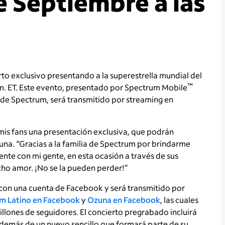
e Septiembre a las
to exclusivo presentando a la superestrella mundial del
™
.m. ET. Este evento, presentado por Spectrum Mobile
os de Spectrum, será transmitido por streaming en
is fans una presentación exclusiva, que podrán
una. “Gracias a la familia de Spectrum por brindarme
te con mi gente, en esta ocasión a través de sus
ho amor. ¡No se la pueden perder!”
 con una cuenta de Facebook y será transmitido por
m Latino en Facebook
y
Ozuna en Facebook
, las cuales
lones de seguidores. El concierto pregrabado incluirá
 además de un nuevo sencillo que formará parte de su