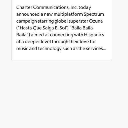
Charter Communications, Inc. today
announced a new multiplatform Spectrum
campaign starring global superstar Ozuna
(“Hasta Que Salga El Sol”, “Baila Baila
Baila”) aimed at connecting with Hispanics
at a deeper level through their love for
music and technology such as the services
provided by Spectrum -- advanced
Read more
internet, TV, mobile, and voice.