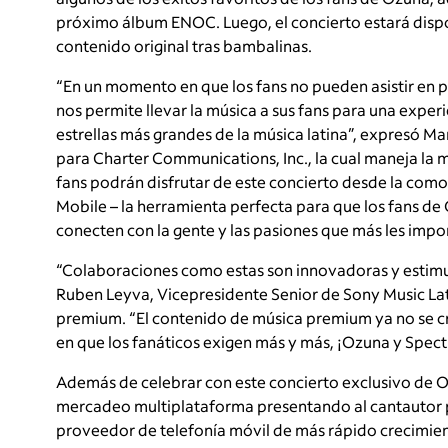
próximo álbum ENOC. Luego, el concierto estará dispo
contenido original tras bambalinas.
“En un momento en que los fans no pueden asistir en 
nos permite llevar la música a sus fans para una expe
estrellas más grandes de la música latina”, expresó M
para Charter Communications, Inc., la cual maneja la m
fans podrán disfrutar de este concierto desde la co
Mobile – la herramienta perfecta para que los fans de
conecten con la gente y las pasiones que más les impo
“Colaboraciones como estas son innovadoras y estimu
Ruben Leyva, Vicepresidente Senior de Sony Music Lati
premium. “El contenido de música premium ya no se c
en que los fanáticos exigen más y más, ¡Ozuna y Spec
Además de celebrar con este concierto exclusivo de
mercadeo multiplataforma presentando al cantautor 
proveedor de telefonía móvil de más rápido crecimient